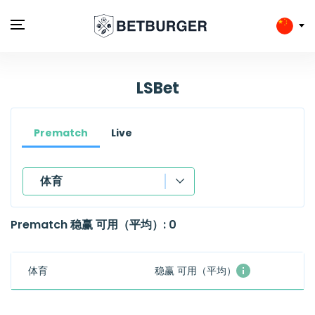
LSBet
Prematch
Live
体育
博彩公司
Prematch 稳赢 可用（平均）: 0
时间
体育
稳赢 可用（平均）
体育