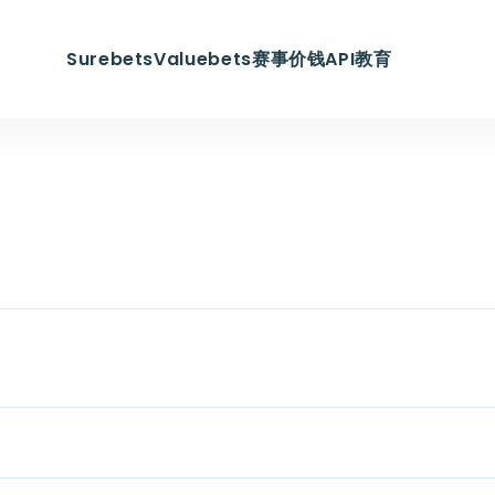
Surebets
Valuebets
赛事
价钱
API
教育