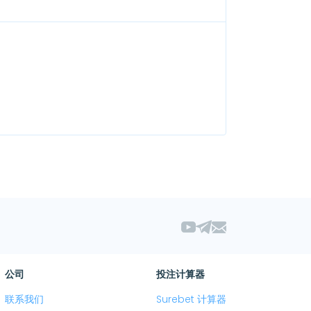
公司
投注计算器
联系我们
Surebet 计算器