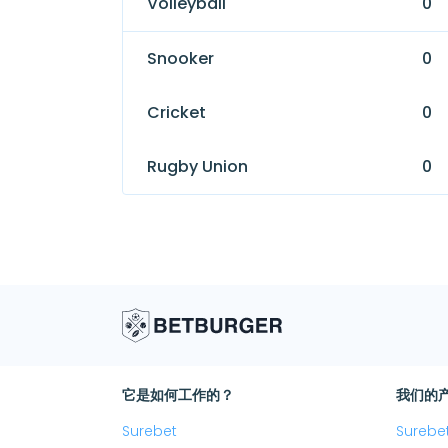
Volleyball
0
Snooker
0
Cricket
0
Rugby Union
0
它是如何工作的？
我们的
Surebet
Sureb