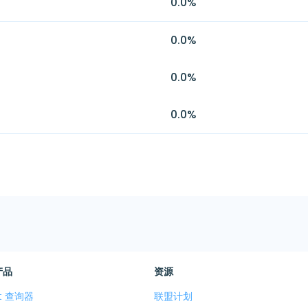
0.0
%
0.0
%
0.0
%
0.0
%
产品
资源
et 查询器
联盟计划