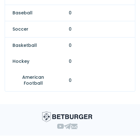
Baseball
0
Soccer
0
Basketball
0
Hockey
0
American
0
Football