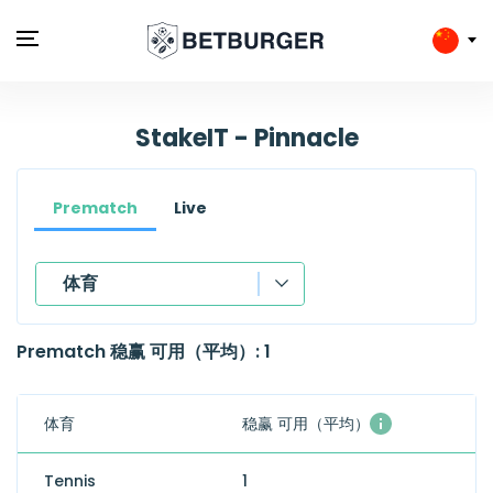
StakeIT - Pinnacle
Prematch
Live
体育
时间
Prematch 稳赢 可用（平均）: 1
体育
体育
稳赢 可用（平均）
Tennis
1