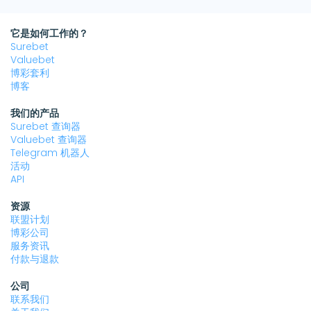
它是如何工作的？
Surebet
Valuebet
博彩套利
博客
我们的产品
Surebet 查询器
Valuebet 查询器
Telegram 机器人
活动
API
资源
联盟计划
博彩公司
服务资讯
付款与退款
公司
联系我们