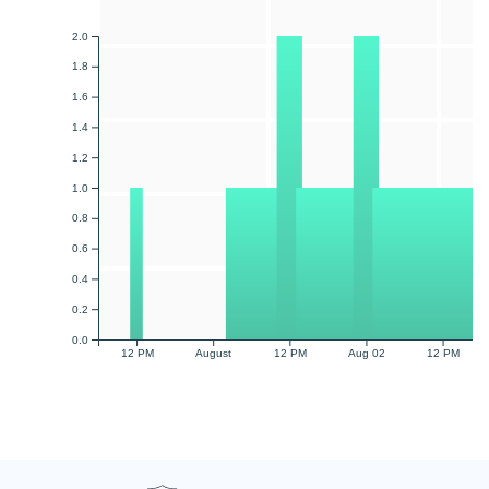
2.0
1.8
1.6
1.4
1.2
1.0
0.8
0.6
0.4
0.2
0.0
12 PM
August
12 PM
Aug 02
12 PM