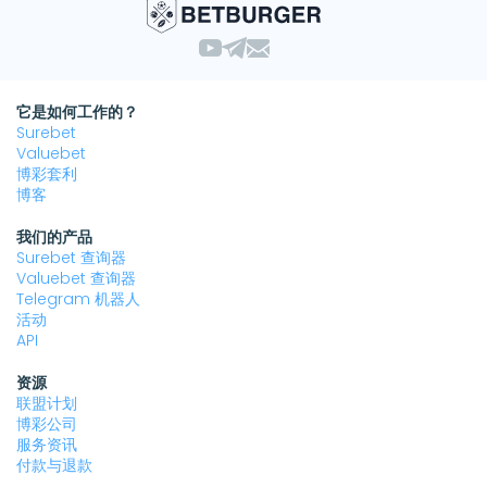
它是如何工作的？
Surebet
Valuebet
博彩套利
博客
我们的产品
Surebet 查询器
Valuebet 查询器
Telegram 机器人
活动
API
资源
联盟计划
博彩公司
服务资讯
付款与退款