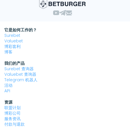
它是如何工作的？
Surebet
Valuebet
博彩套利
博客
我们的产品
Surebet 查询器
Valuebet 查询器
Telegram 机器人
活动
API
资源
联盟计划
博彩公司
服务资讯
付款与退款