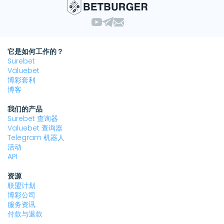
它是如何工作的？
Surebet
Valuebet
博彩套利
博客
我们的产品
Surebet 查询器
Valuebet 查询器
Telegram 机器人
活动
API
资源
联盟计划
博彩公司
服务资讯
付款与退款