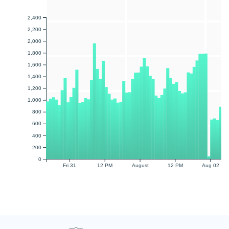
2,400
2,200
2,000
1,800
1,600
1,400
1,200
1,000
800
600
400
200
0
Fri 31
12 PM
August
12 PM
Aug 02