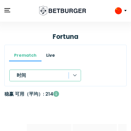
Fortuna
Prematch
Live
时间
博彩公司
稳赢 可用（平均）: 214
时间
体育