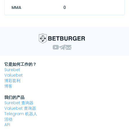
MMA
0
它是如何工作的？
Surebet
Valuebet
博彩套利
博客
我们的产品
Surebet 查询器
Valuebet 查询器
Telegram 机器人
活动
API