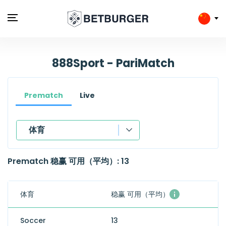
888Sport - PariMatch
Prematch
Live
体育
时间
Prematch 稳赢 可用（平均）: 13
体育
体育
稳赢 可用（平均）
Soccer
13