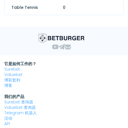
Table Tennis
0
它是如何工作的？
Surebet
Valuebet
博彩套利
博客
我们的产品
Surebet 查询器
Valuebet 查询器
Telegram 机器人
活动
API