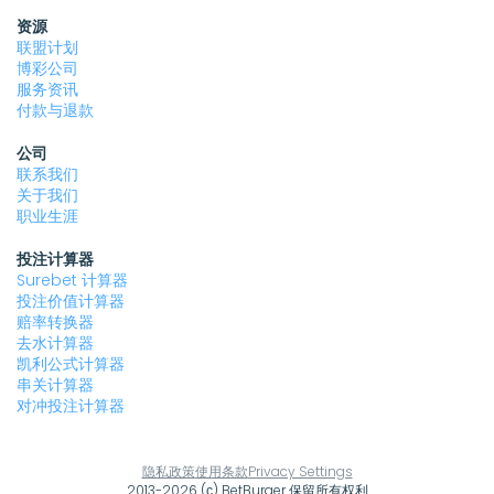
资源
联盟计划
博彩公司
服务资讯
付款与退款
公司
联系我们
关于我们
职业生涯
投注计算器
Surebet 计算器
投注价值计算器
赔率转换器
去水计算器
凯利公式计算器
串关计算器
对冲投注计算器
隐私政策
使用条款
Privacy Settings
2013-2026 (с) BetBurger 保留所有权利