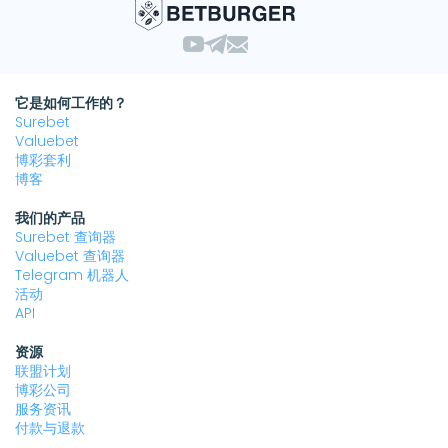
它是如何工作的？
Surebet
Valuebet
博彩套利
博客
我们的产品
Surebet 查询器
Valuebet 查询器
Telegram 机器人
活动
API
资源
联盟计划
博彩公司
服务资讯
付款与退款