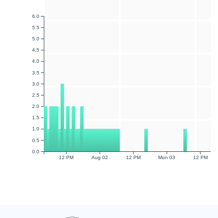
6.0
5.5
5.0
4.5
4.0
3.5
3.0
2.5
2.0
1.5
1.0
0.5
0.0
12 PM
Aug 02
12 PM
Mon 03
12 PM