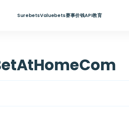
Surebets
Valuebets
赛事
价钱
API
教育
 BetAtHomeCom