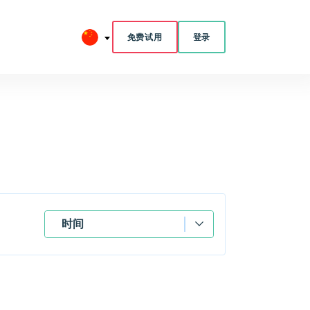
免费试用
登录
时间
时间
体育