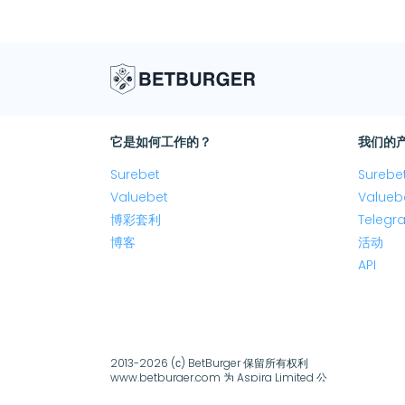
它是如何工作的？
我们的
Surebet
Sureb
Valuebet
Value
博彩套利
Teleg
博客
活动
API
2013-2026 (с) BetBurger 保留所有权利
www.betburger.com 为 Aspira Limited 公
司所有和经营