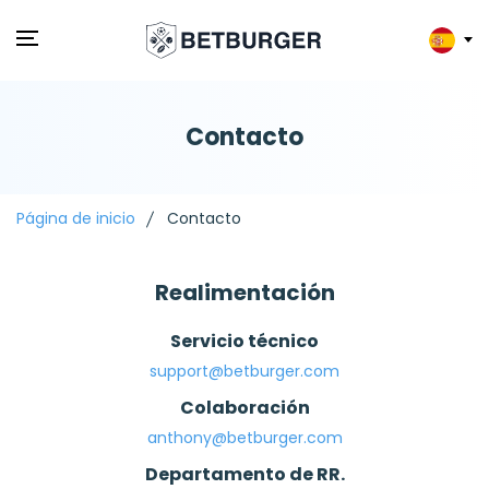
Contacto
Página de inicio
Contacto
Realimentación
Servicio técnico
support@betburger.com
Colaboración
anthony@betburger.com
Departamento de RR.