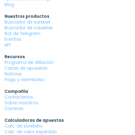
Blog
Nuestros productos
Buscador de surebet
Buscador de valuebet
Bot de Telegram
Eventos
API
Recursos
Programa de afiliación
Casas de apuestas
Noticias
Pago y reembolso
Compañía
Contáctenos
Sobre nosotros
Carreras
Calculadoras de apuestas
Calc. de surebets
Calc. de valor esperado