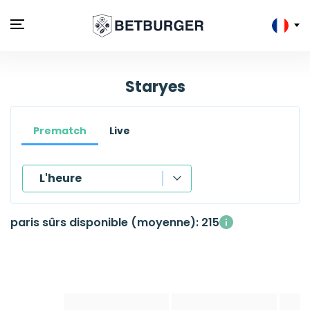
Staryes
Prematch
Live
L'heure
Bookmakers
paris sûrs disponible (moyenne): 215
L'heure
Sport