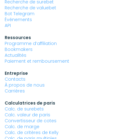
Recherche de surebet
Recherche de valuebet
Bot Telegram
Événements
API
Ressources
Programme d’affiliation
Bookmakers
Actualités
Paiement et remboursement
Entreprise
Contacts
À propos de nous
Carrières
Calculatrices de paris
Calc. de surebets
Calc. valeur de paris
Convertisseur de cotes
Calc. de marge
Calc. de critères de Kelly
Calc. de paris multiples