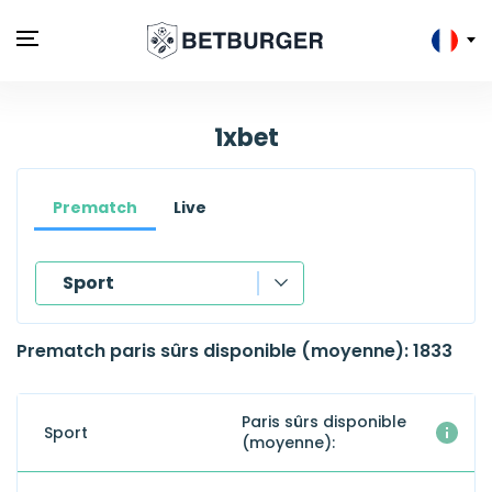
1xbet
Prematch
Live
Sport
Bookmakers
Prematch paris sûrs disponible (moyenne): 1833
L'heure
Paris sûrs disponible
Sport
(moyenne):
Sport