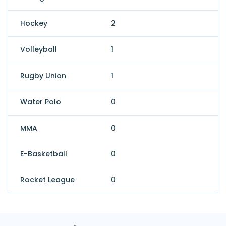
Hockey
2
Volleyball
1
Rugby Union
1
Water Polo
0
MMA
0
E-Basketball
0
Rocket League
0