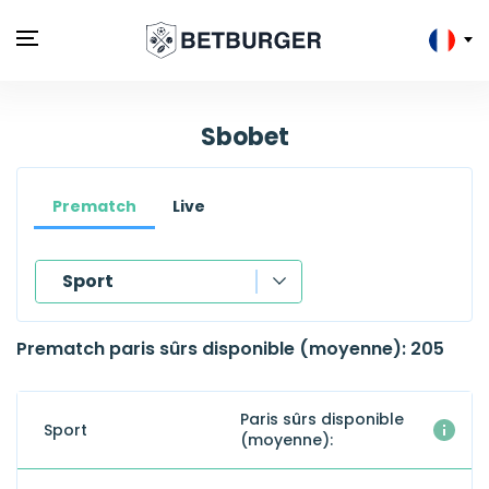
Sbobet
Prematch
Live
Sport
Bookmakers
Prematch paris sûrs disponible (moyenne): 205
L'heure
Paris sûrs disponible
Sport
(moyenne):
Sport