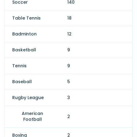
Soccer
140
Table Tennis
18
Badminton
12
Basketball
9
Tennis
9
Baseball
5
Rugby League
3
American
2
Football
Boxing
2