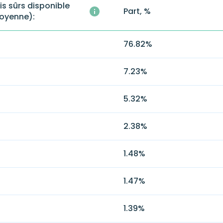
is sûrs disponible
Part, %
oyenne):
76.82
%
7.23
%
5.32
%
2.38
%
1.48
%
1.47
%
1.39
%