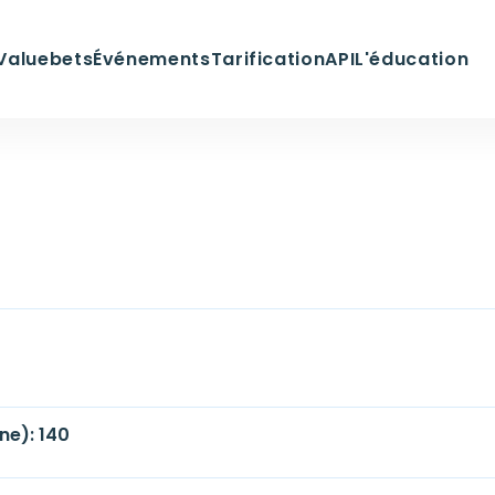
Valuebets
Événements
Tarification
API
L'éducation
ne): 140