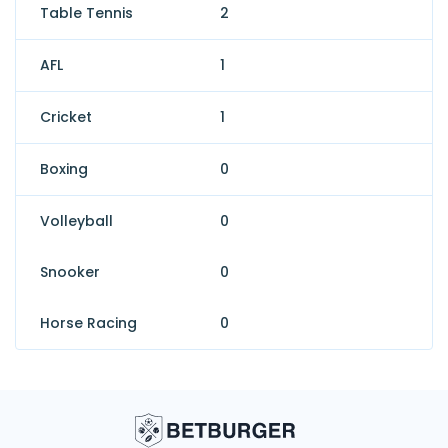
Table Tennis
2
AFL
1
Cricket
1
Boxing
0
Volleyball
0
Snooker
0
Horse Racing
0