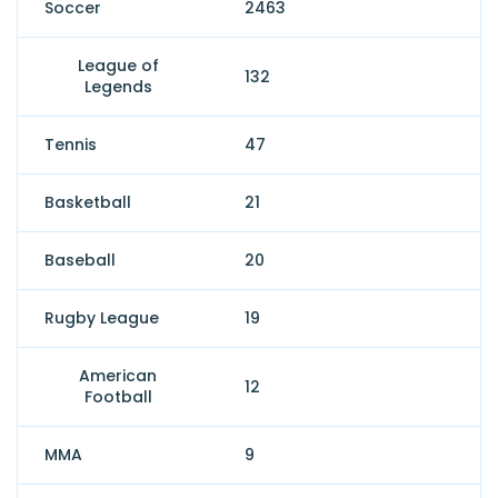
Soccer
2463
League of
132
Legends
Tennis
47
Basketball
21
Baseball
20
Rugby League
19
American
12
Football
MMA
9