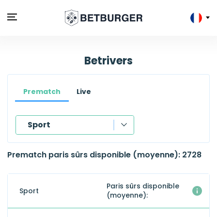
Betrivers
Prematch
Live
Sport
Bookmakers
Prematch paris sûrs disponible (moyenne): 2728
L'heure
Paris sûrs disponible
Sport
(moyenne):
Sport