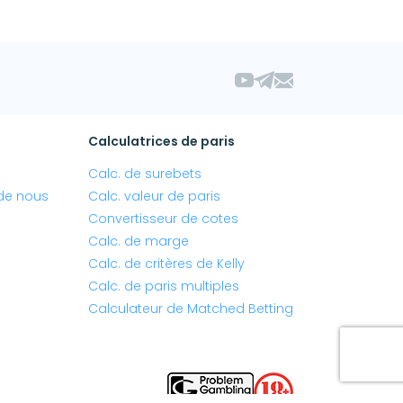
Calculatrices de paris
Calc. de surebets
de nous
Calc. valeur de paris
Convertisseur de cotes
Calc. de marge
Calc. de critères de Kelly
Calc. de paris multiples
Calculateur de Matched Betting
tings