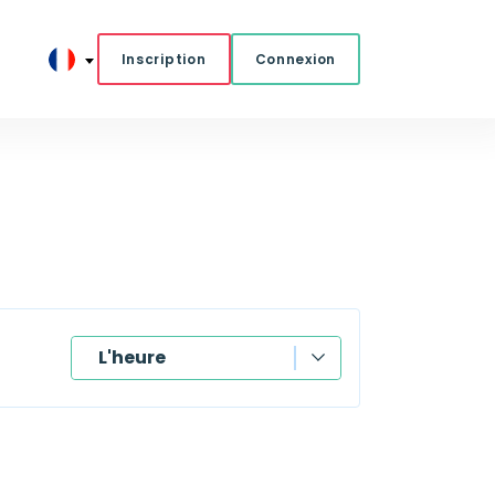
Inscription
Connexion
L'heure
L'heure
Sport