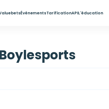
Valuebets
Événements
Tarification
API
L'éducation
 Boylesports