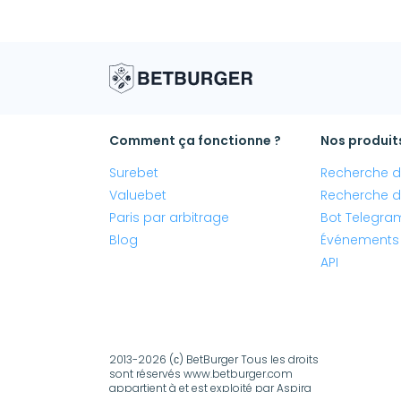
Comment ça fonctionne ?
Nos produit
Surebet
Recherche d
Valuebet
Recherche d
Paris par arbitrage
Bot Telegra
Blog
Événements
API
2013-2026 (с) BetBurger Tous les droits
sont réservés
www.betburger.com
appartient à et est exploité par Aspira