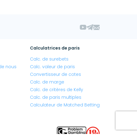
Calculatrices de paris
Calc. de surebets
de nous
Calc. valeur de paris
Convertisseur de cotes
Calc. de marge
Calc. de critères de Kelly
Calc. de paris multiples
Calculateur de Matched Betting
tings