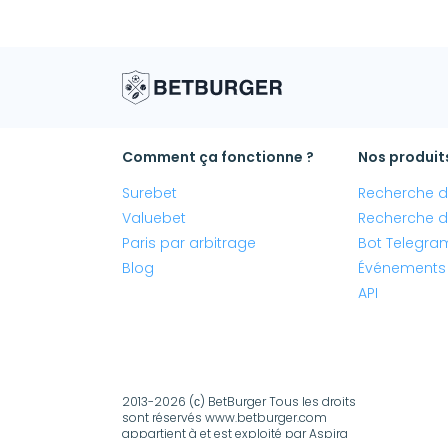
Comment ça fonctionne ?
Nos produit
Surebet
Recherche d
Valuebet
Recherche d
Paris par arbitrage
Bot Telegra
Blog
Événements
API
2013-2026 (с) BetBurger Tous les droits
sont réservés
www.betburger.com
appartient à et est exploité par Aspira