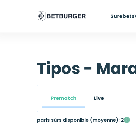
Surebets
Tipos - Mar
Prematch
Live
paris sûrs disponible (moyenne): 2