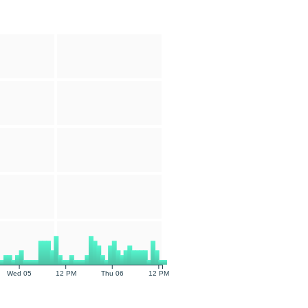
Wed 05
12 PM
Thu 06
12 PM