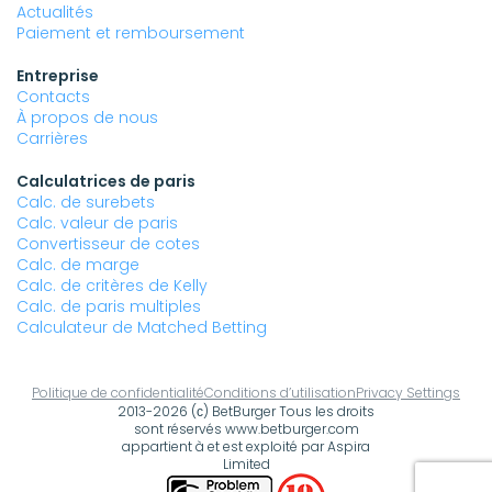
Actualités
Paiement et remboursement
Entreprise
Contacts
À propos de nous
Carrières
Calculatrices de paris
Calc. de surebets
Calc. valeur de paris
Convertisseur de cotes
Calc. de marge
Calc. de critères de Kelly
Calc. de paris multiples
Calculateur de Matched Betting
Politique de confidentialité
Conditions d’utilisation
Privacy Settings
2013-2026 (с) BetBurger Tous les droits
sont réservés
www.betburger.com
appartient à et est exploité par Aspira
Limited