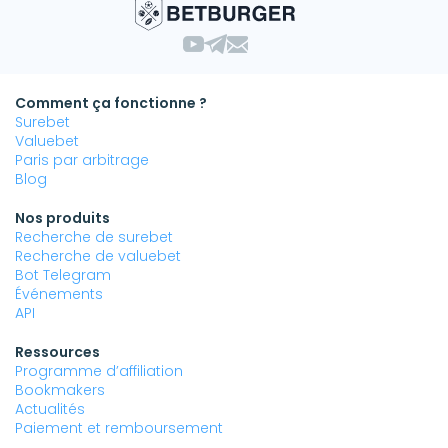
Comment ça fonctionne ?
Surebet
Valuebet
Paris par arbitrage
Blog
Nos produits
Recherche de surebet
Recherche de valuebet
Bot Telegram
Événements
API
Ressources
Programme d’affiliation
Bookmakers
Actualités
Paiement et remboursement