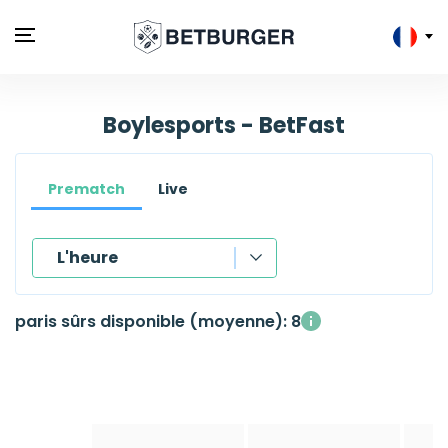
Boylesports - BetFast
Prematch
Live
L'heure
L'heure
paris sûrs disponible (moyenne): 8
Sport