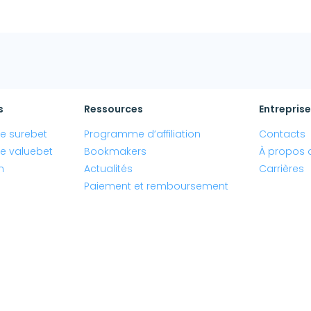
s
Ressources
Entreprise
e surebet
Programme d’affiliation
Contacts
e valuebet
Bookmakers
À propos 
m
Actualités
Carrières
Paiement et remboursement
Politique de confidentialité
Conditions d’utilisation
Privacy Set