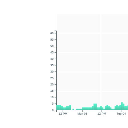
60
55
50
45
40
35
30
25
20
15
10
5
0
12 PM
Mon 03
12 PM
Tue 04