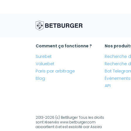
Comment ça fonctionne ?
Nos produit
Surebet
Recherche d
Valuebet
Recherche d
Paris par arbitrage
Bot Telegra
Blog
Événements
API
2013-2026 (с) BetBurger Tous les droits
sont réservés
www.betburger.com
appartient à et est exploité par Aspira