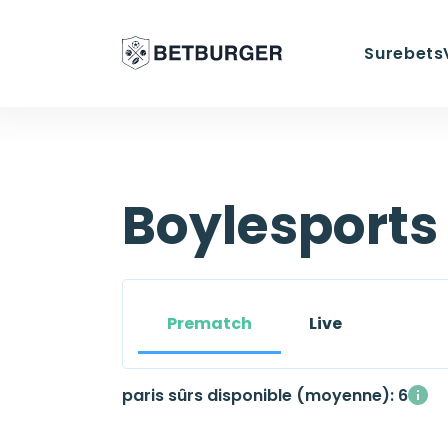
Surebets
Boylesports
Prematch
Live
paris sûrs disponible (moyenne): 6