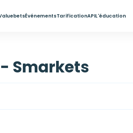
Valuebets
Événements
Tarification
API
L'éducation
 - Smarkets