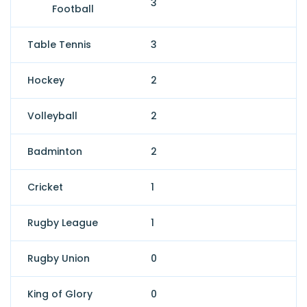
3
Football
Table Tennis
3
Hockey
2
Volleyball
2
Badminton
2
Cricket
1
Rugby League
1
Rugby Union
0
King of Glory
0