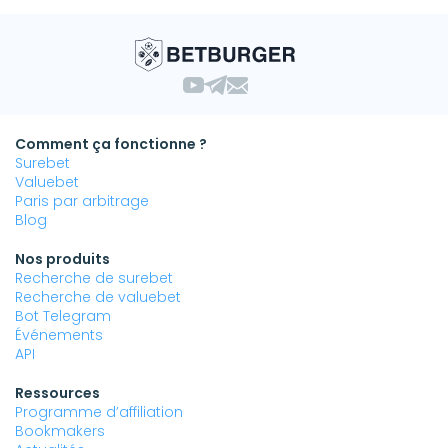
Comment ça fonctionne ?
Surebet
Valuebet
Paris par arbitrage
Blog
Nos produits
Recherche de surebet
Recherche de valuebet
Bot Telegram
Événements
API
Ressources
Programme d’affiliation
Bookmakers