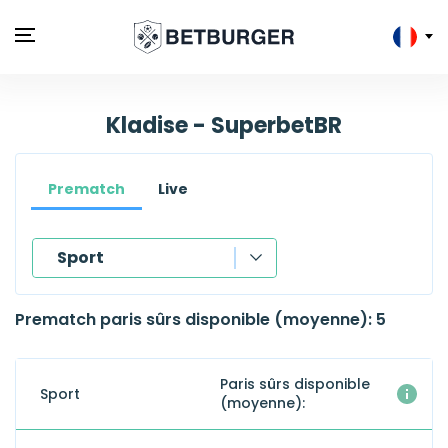
Kladise - SuperbetBR
Prematch
Live
Sport
L'heure
Prematch paris sûrs disponible (moyenne): 5
Sport
Paris sûrs disponible
Sport
(moyenne):