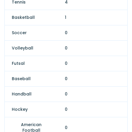
Tennis
4
Basketball
1
Soccer
0
Volleyball
0
Futsal
0
Baseball
0
Handball
0
Hockey
0
American
0
Football