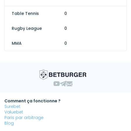
Table Tennis
0
Rugby League
0
MMA
0
Comment ça fonctionne ?
Surebet
Valuebet
Paris par arbitrage
Blog