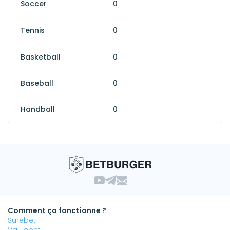
Soccer
0
Tennis
0
Basketball
0
Baseball
0
Handball
0
Comment ça fonctionne ?
Surebet