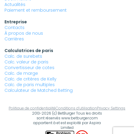
Actualités
Paiement et remboursement
Entreprise
Contacts
À propos de nous
Carrières
Calculatrices de paris
Calc. de surebets
Calc. valeur de paris
Convertisseur de cotes
Calc. de marge
Calc. de critères de Kelly
Calc. de paris multiples
Calculateur de Matched Betting
Politique de confidentialité
Conditions d’utilisation
Privacy Settings
2013-2026 (с) BetBurger Tous les droits
sont réservés
www.betburger.com
appartient à et est exploité par Aspira
Limited