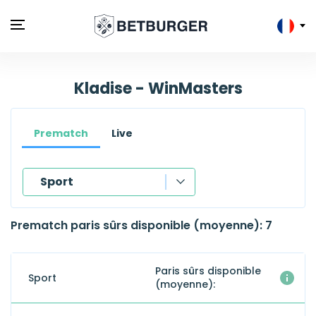
Kladise - WinMasters
Prematch
Live
Sport
L'heure
Prematch paris sûrs disponible (moyenne): 7
Sport
Paris sûrs disponible
Sport
(moyenne):