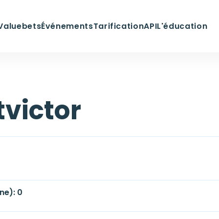
Valuebets
Événements
Tarification
API
L'éducation
tvictor
ne): 0