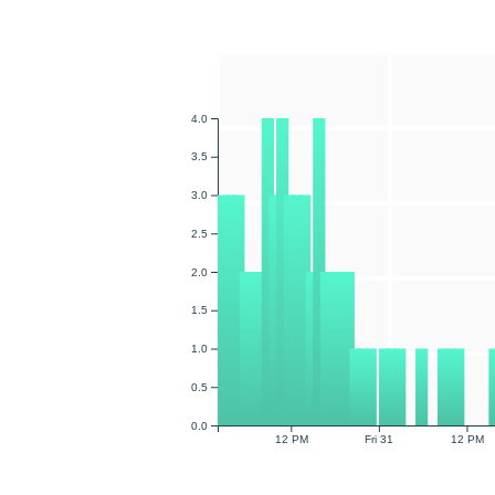
4.0
3.5
3.0
2.5
2.0
1.5
1.0
0.5
0.0
12 PM
Fri 31
12 PM