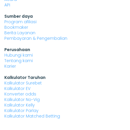
API
Sumber daya
Program afiliasi
Bookmaker
Berita Layanan
Pembayaran & Pengembalian
Perusahaan
Hubungi kami
Tentang kami
Karier
Kalkulator Taruhan
Kalkulator Surebet
Kalkulator EV
Konverter odds
Kalkulator No-Vig
Kalkulator Kelly
Kalkulator Parlay
Kalkulator Matched Betting