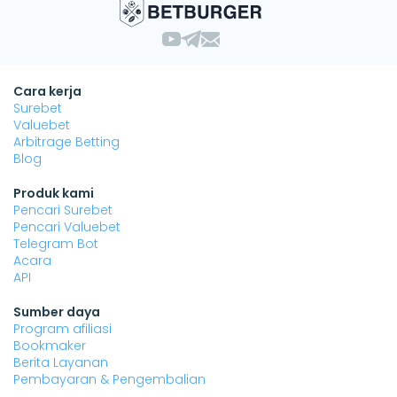
Cara kerja
Surebet
Valuebet
Arbitrage Betting
Blog
Produk kami
Pencari Surebet
Pencari Valuebet
Telegram Bot
Acara
API
Sumber daya
Program afiliasi
Bookmaker
Berita Layanan
Pembayaran & Pengembalian