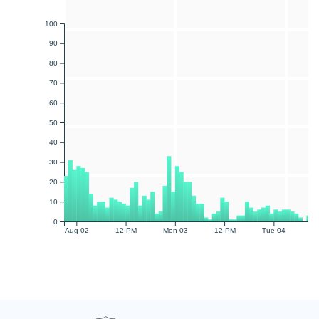
100
90
80
70
60
50
40
30
20
10
0
Aug 02
12 PM
Mon 03
12 PM
Tue 04
1