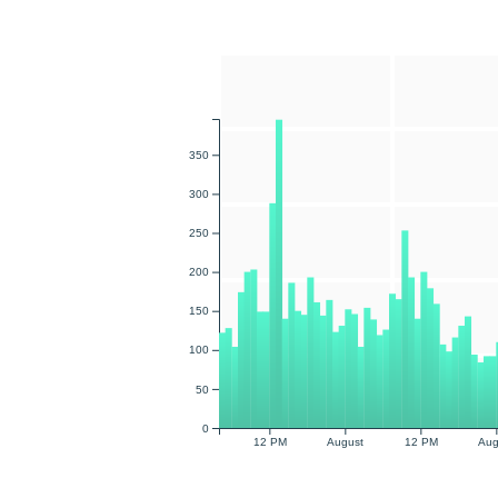
350
300
250
200
150
100
50
0
12 PM
August
12 PM
Aug