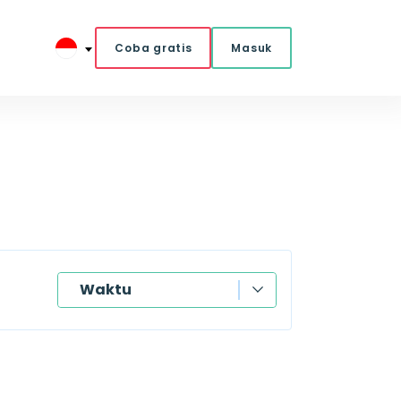
Coba gratis
Masuk
Waktu
Bookmaker
Waktu