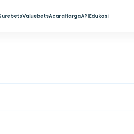
Surebets
Valuebets
Acara
Harga
API
Edukasi