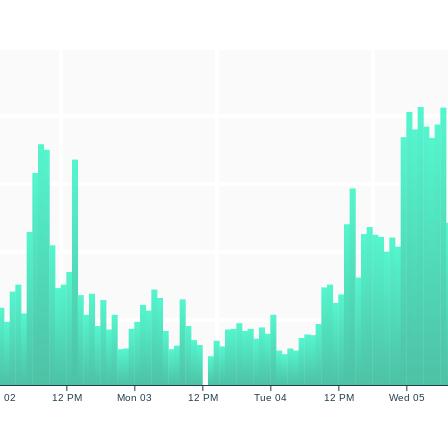
 02
12 PM
Mon 03
12 PM
Tue 04
12 PM
Wed 05