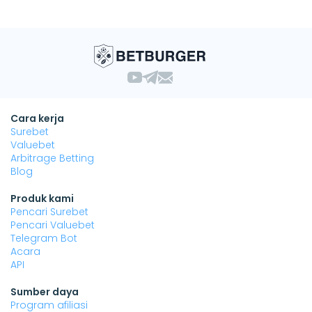
Cara kerja
Surebet
Valuebet
Arbitrage Betting
Blog
Produk kami
Pencari Surebet
Pencari Valuebet
Telegram Bot
Acara
API
Sumber daya
Program afiliasi