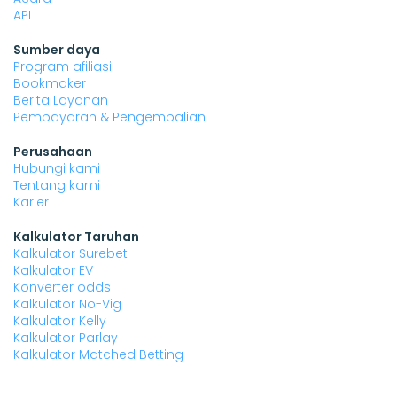
API
Sumber daya
Program afiliasi
Bookmaker
Berita Layanan
Pembayaran & Pengembalian
Perusahaan
Hubungi kami
Tentang kami
Karier
Kalkulator Taruhan
Kalkulator Surebet
Kalkulator EV
Konverter odds
Kalkulator No-Vig
Kalkulator Kelly
Kalkulator Parlay
Kalkulator Matched Betting