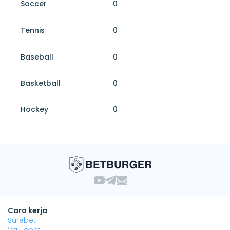
Soccer
0
Tennis
0
Baseball
0
Basketball
0
Hockey
0
Cara kerja
Surebet