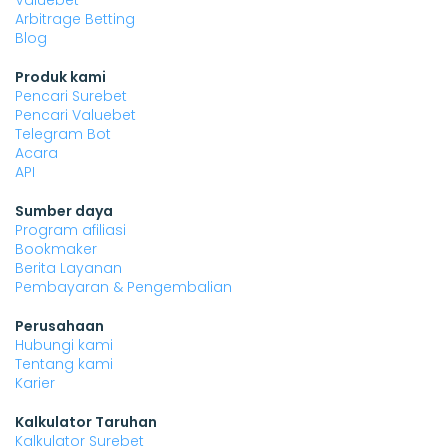
Valuebet
Arbitrage Betting
Blog
Produk kami
Pencari Surebet
Pencari Valuebet
Telegram Bot
Acara
API
Sumber daya
Program afiliasi
Bookmaker
Berita Layanan
Pembayaran & Pengembalian
Perusahaan
Hubungi kami
Tentang kami
Karier
Kalkulator Taruhan
Kalkulator Surebet