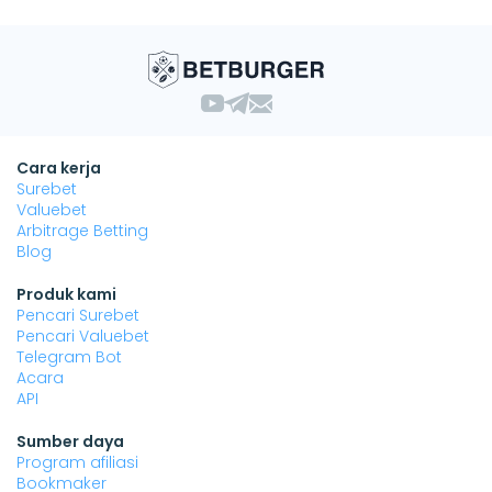
Cara kerja
Surebet
Valuebet
Arbitrage Betting
Blog
Produk kami
Pencari Surebet
Pencari Valuebet
Telegram Bot
Acara
API
Sumber daya
Program afiliasi
Bookmaker