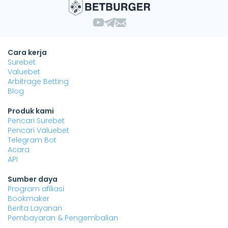
Cara kerja
Surebet
Valuebet
Arbitrage Betting
Blog
Produk kami
Pencari Surebet
Pencari Valuebet
Telegram Bot
Acara
API
Sumber daya
Program afiliasi
Bookmaker
Berita Layanan
Pembayaran & Pengembalian