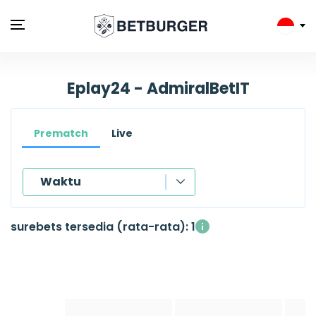
Eplay24 - AdmiralBetIT
Prematch
Live
Waktu
Waktu
surebets tersedia (rata-rata): 1
Olahraga