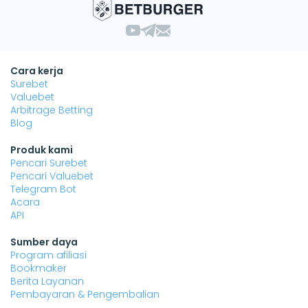
Cara kerja
Surebet
Valuebet
Arbitrage Betting
Blog
Produk kami
Pencari Surebet
Pencari Valuebet
Telegram Bot
Acara
API
Sumber daya
Program afiliasi
Bookmaker
Berita Layanan
Pembayaran & Pengembalian