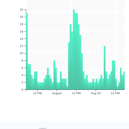
22
20
18
16
14
12
10
8
6
4
2
0
12 PM
August
12 PM
Aug 02
12 PM