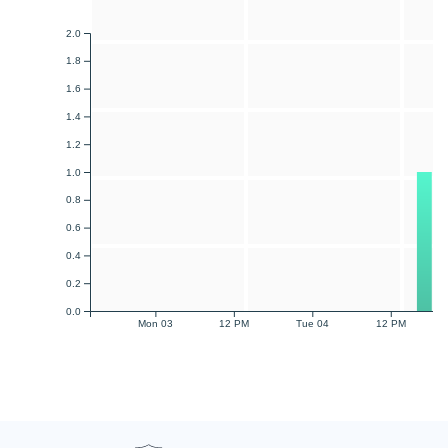
2.0
1.8
1.6
1.4
1.2
1.0
0.8
0.6
0.4
0.2
0.0
Mon 03
12 PM
Tue 04
12 PM