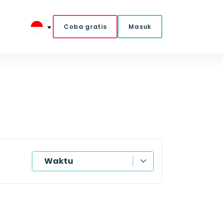
Coba gratis
Masuk
Waktu
Waktu
Olahraga