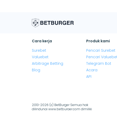
Cara kerja
Produk kami
Surebet
Pencari Surebet
Valuebet
Pencari Valuebe
Arbitrage Betting
Telegram Bot
Blog
Acara
API
2013-2026 (с) BetBurger Semua hak
dilindungi
www.betburger.com dimiliki
dan dioperasikan oleh Aspira Limited