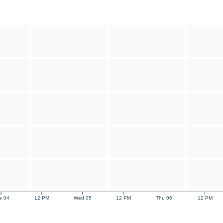
e 04
12 PM
Wed 05
12 PM
Thu 06
12 PM