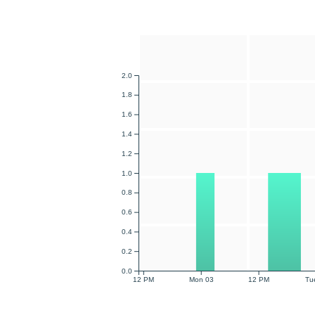
2.0
1.8
1.6
1.4
1.2
1.0
0.8
0.6
0.4
0.2
0.0
12 PM
Mon 03
12 PM
Tu