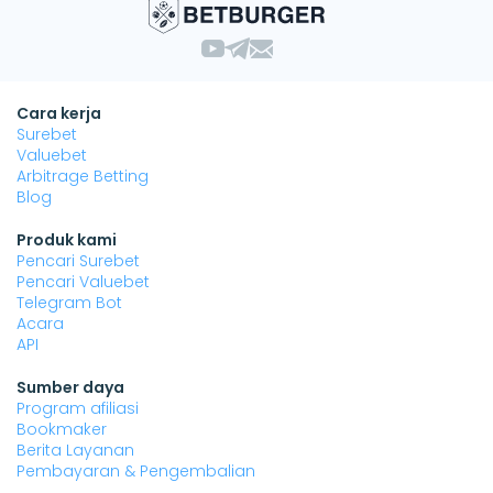
Cara kerja
Surebet
Valuebet
Arbitrage Betting
Blog
Produk kami
Pencari Surebet
Pencari Valuebet
Telegram Bot
Acara
API
Sumber daya
Program afiliasi
Bookmaker
Berita Layanan
Pembayaran & Pengembalian