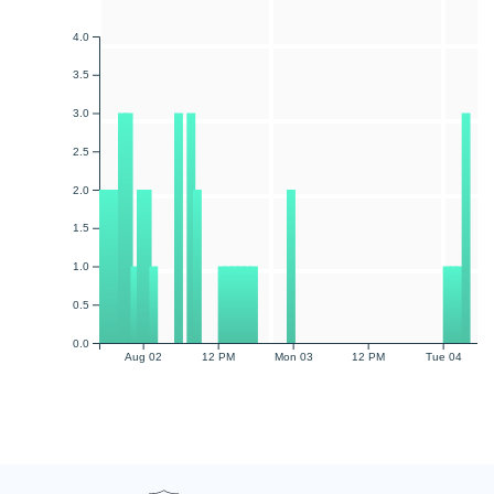
4.0
3.5
3.0
2.5
2.0
1.5
1.0
0.5
0.0
Aug 02
12 PM
Mon 03
12 PM
Tue 04