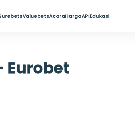
Surebets
Valuebets
Acara
Harga
API
Edukasi
- Eurobet