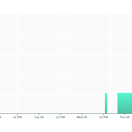
3
12 PM
Tue 04
12 PM
Wed 05
12 PM
Thu 06