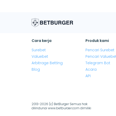
Cara kerja
Produk kami
Surebet
Pencari Surebet
Valuebet
Pencari Valuebe
Arbitrage Betting
Telegram Bot
Blog
Acara
API
2013-2026 (с) BetBurger Semua hak
dilindungi
www.betburger.com dimiliki
dan dioperasikan oleh Aspira Limited