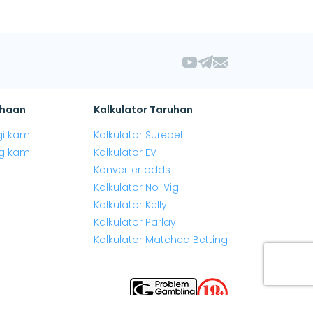
ahaan
Kalkulator Taruhan
i kami
Kalkulator Surebet
g kami
Kalkulator EV
Konverter odds
Kalkulator No-Vig
Kalkulator Kelly
Kalkulator Parlay
Kalkulator Matched Betting