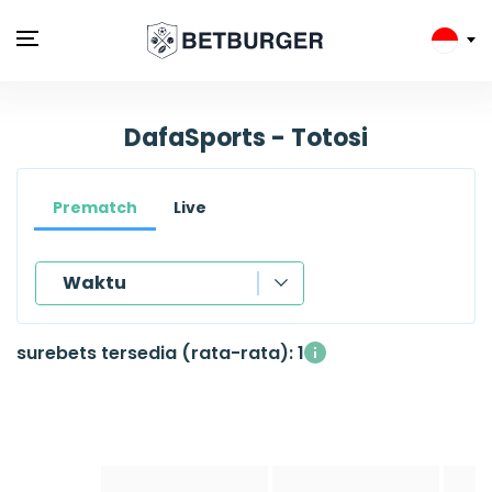
DafaSports - Totosi
Prematch
Live
Waktu
Waktu
surebets tersedia (rata-rata): 1
Olahraga