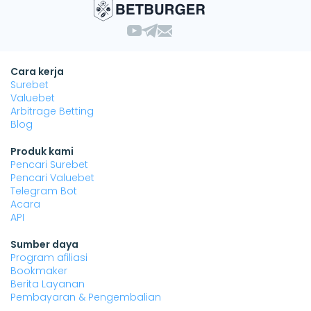
Cara kerja
Surebet
Valuebet
Arbitrage Betting
Blog
Produk kami
Pencari Surebet
Pencari Valuebet
Telegram Bot
Acara
API
Sumber daya
Program afiliasi
Bookmaker
Berita Layanan
Pembayaran & Pengembalian