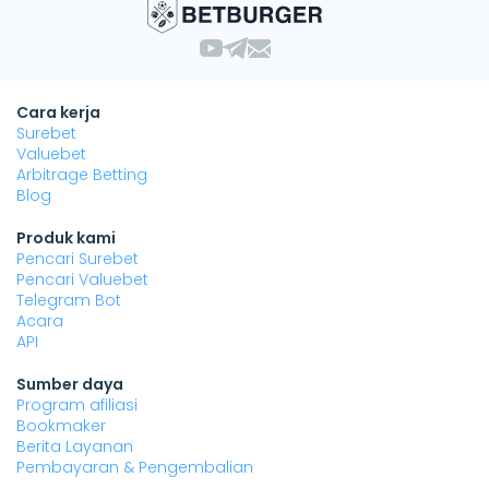
Cara kerja
Surebet
Valuebet
Arbitrage Betting
Blog
Produk kami
Pencari Surebet
Pencari Valuebet
Telegram Bot
Acara
API
Sumber daya
Program afiliasi
Bookmaker
Berita Layanan
Pembayaran & Pengembalian