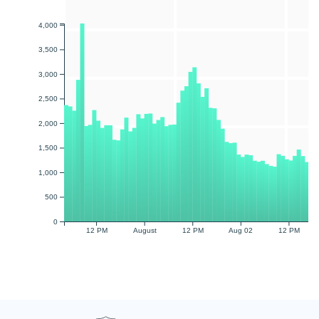
4,000
3,500
3,000
2,500
2,000
1,500
1,000
500
0
12 PM
August
12 PM
Aug 02
12 PM