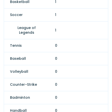
Basketball
1
Soccer
1
League of
1
Legends
Tennis
0
Baseball
0
Volleyball
0
Counter-Strike
0
Badminton
0
Handball
0