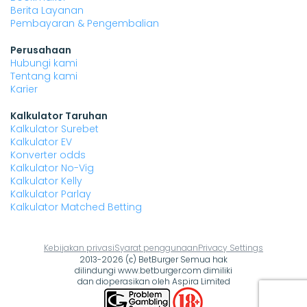
Berita Layanan
Pembayaran & Pengembalian
Perusahaan
Hubungi kami
Tentang kami
Karier
Kalkulator Taruhan
Kalkulator Surebet
Kalkulator EV
Konverter odds
Kalkulator No-Vig
Kalkulator Kelly
Kalkulator Parlay
Kalkulator Matched Betting
Kebijakan privasi
Syarat penggunaan
Privacy Settings
2013-2026 (с) BetBurger Semua hak
dilindungi
www.betburger.com dimiliki
dan dioperasikan oleh Aspira Limited